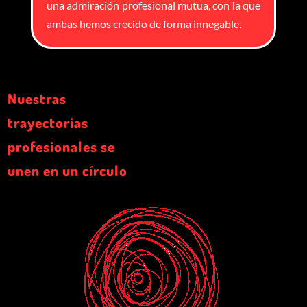
una admiración profesional mutua, con la que
ambas hemos crecido de forma innegable.
Nuestras
trayectorias
profesionales se
unen en un círculo