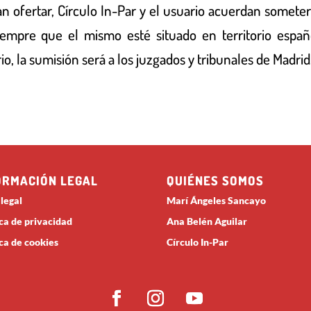
an ofertar,
Círculo In-Par
y el usuario acuerdan someter
siempre que el mismo esté situado en territorio espa
o, la sumisión será a los juzgados y tribunales de
Madrid
ORMACIÓN LEGAL
QUIÉNES SOMOS
 legal
Marí Ángeles Sancayo
ica de privacidad
Ana Belén Aguilar
ica de cookies
Círculo In-Par